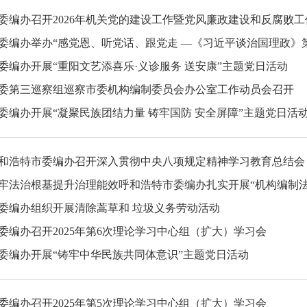
委编办召开2026年机关党的建设工作暨党风廉政建设和反腐败工
委编办举办“感党恩、听党话、跟党走 —《习近平谈治国理政》
委编办开展“重阳文艺添喜乐·义诊服务 送安康”主题党日活动
委第三巡察组巡察市委机构编制委员会办公室工作动员会召开
委编办开展“凝聚民族团结力量 铸牢国防 安全屏障”主题党日活
和浩特市委编办召开深入贯彻中央八项规定精神学习教育总结会
牢法治根基提升治理能效呼和浩特市委编办扎实开展“机构编制法
委编办组织开展清除蒿草和 垃圾义务劳动活动
委编办召开2025年第6次理论学习中心组（扩大）学习会
委编办开展“铸牢中华民族共同体意识”主题党日活动
委编办召开2025年第5次理论学习中心组（扩大）学习会