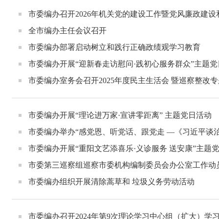
市委编办召开2026年机关党的建设工作暨党风廉政建
全市编办主任会议召开
市委编办部署启动树立和践行正确政绩观学习教育
市委编办开展“迎新春走访慰问·践初心服务群众”主题党
市委编办室务会召开2025年度民主生活会 暨巡察整改
市委编办开展“理论进万家·宣讲零距离” 主题党日活动
市委编办举办“感党恩、听党话、跟党走 —《习近平谈
市委编办开展“重阳文艺添喜乐·义诊服务 送安康”主题
市委第三巡察组巡察市委机构编制委员会办公室工作动
市委编办组织开展清除蒿草和 垃圾义务劳动活动
市委编办召开2024年第9次理论学习中心组（扩大）