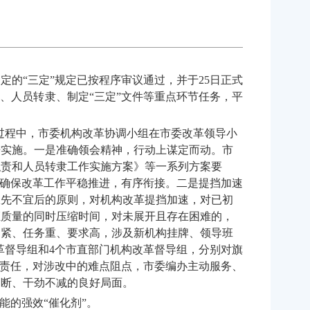
“三定”规定已按程序审议通过，并于25日正式
、人员转隶、制定“三定”文件等重点环节任务，平
过程中，市委机构改革协调小组在市委改革领导小
进实施。一是准确领会精神，行动上谋定而动。市
职责和人员转隶工作实施方案》等一系列方案要
，确保改革工作平稳推进，有序衔接。二是提挡加速
宜先不宜后的原则，对机构改革提挡加速，对已初
证质量的同时压缩时间，对未展开且存在困难的，
间紧、任务重、要求高，涉及新机构挂牌、领导班
革督导组和4个市直部门机构改革督导组，分别对旗
实责任，对涉改中的难点阻点，市委编办主动服务、
不断、干劲不减的良好局面。
的强效“催化剂”。