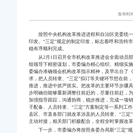
发布时间：
按照中央机构改革推进进程和自治区党委统一安
印发。“三定”规定的制定印发，标志着呼和浩特
稳有序顺利完成。
从2月1日召开全市机构改革推进会全面动员部署
组领导下精密谋划，市委编办精心组织、精细实
委编办准确领会机构改革指示精神，及早出台了
求，把人员转隶、“三定”拟订等关键环节想在前
推进，推进中抓严抓实。把改革的主要环节步骤
步明确但能够重新调整往前赶的，尽量往前赶，
加强指导跟踪，沟通协商，稳步推进，完成一项
子配备、人员转隶、“三定”方案制定等一系列工
县区、市直各部门就改革涉及的人员转隶、“三定
主动对接，相关部门积极配合，全程全时掌握改
下一步，市委编办将按照各委办局新“三定”规定