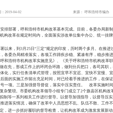
2019-04-02
来源： 呼和浩特市编办
排部署，呼和浩特市机构改革基本完成。目前，各委办局新制定的
市机构改革在规定时间内，全面落实涉改单位集中办公、统一挂牌
以来，到3月25日“三定”规定的印发，历时两个多月。在推进
施，各委办局精准落实，各项工作蹄疾步稳、紧凑有序，稳步推
《呼和浩特市机构改革实施意见》、《关于呼和浩特市机构改革
，做在先，形成工作上的环闭合环路，做到分兵把口，各司其职
具体化，实行任务清单式管理，按照宜早不宜迟、宜快不宜慢、
为后面的实施工作留出充足时间，对已经着手推进的工作，在保
销号一项。三是加强督导督促，落实中压实责任。 改革实施时
作复杂繁琐。市委机构改革领导小组专门成立了2个旗县区机构改
”拟制等一系列相关工作进行督导。以督导加强指导，以督导压
革推进落实情况，确保了改革中人员思想不乱、队伍不散、工作
，进一步抓好履职的督导检查，让机构改革成为激发发展新动能